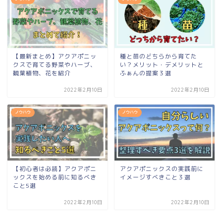
【最新まとめ】アクアポニッ
種と苗のどちらから育てた
クスで育てる野菜やハーブ、
い？メリット・デメリットと
観葉植物、花を紹介
ふぁんの提案３選
2022年2月10日
2022年2月10日
ノウハウ
ノウハウ
【初心者は必読】アクアポニ
アクアポニックスの実践前に
ックスを始める前に知るべき
イメージすべきこと３選
こと5選
2022年2月10日
2022年2月10日